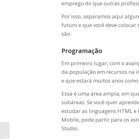
emprego do que outras profissõ
Por isso, separamos aqui algu
futuro e que você deve colocar 
são:
Programação
Em primeiro lugar, com o avanç
da população em recursos na i
e que estará muitos anos como 
Essa é uma área ampla, em que 
subáreas. Se você quer aprende
estudar as linguagens HTML e C
Mobile, pode partir para os es
Studio.
O que é growth
hacking e como usar