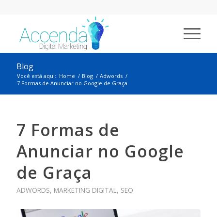
Blog
Você está aqui:
Home
/
Blog
/
Adwords
/
7 Formas de Anunciar no Google de Graça
7 Formas de
Anunciar no Google
de Graça
ADWORDS
,
MARKETING DIGITAL
,
SEO