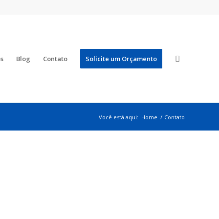
os
Blog
Contato
Solicite um Orçamento
Você está aqui:
Home
/
Contato
IVAS