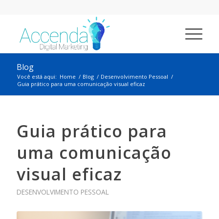
Blog
Você está aqui:
Home
/
Blog
/
Desenvolvimento Pessoal
/
Guia prático para uma comunicação visual eficaz
Guia prático para
uma comunicação
visual eficaz
DESENVOLVIMENTO PESSOAL