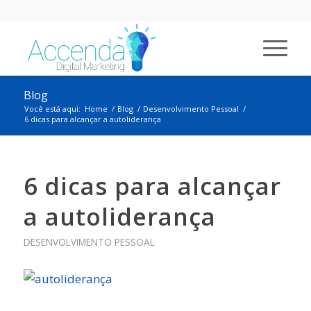
Blog
Você está aqui:
Home
/
Blog
/
Desenvolvimento Pessoal
/
6 dicas para alcançar a autoliderança
6 dicas para alcançar
a autoliderança
DESENVOLVIMENTO PESSOAL